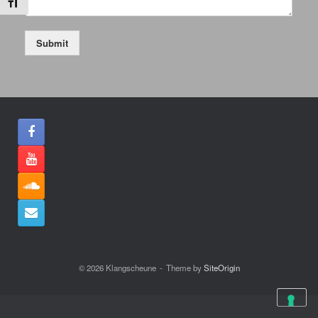
Schrift vergrößern
Submit
© 2026 Klangscheune
Theme by
SiteOrigin