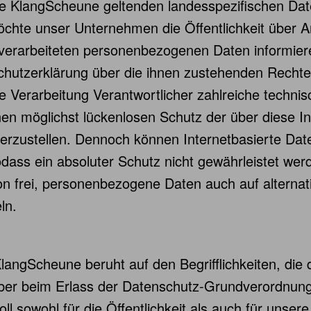
ie KlangScheune geltenden landesspezifischen Da
öchte unser Unternehmen die Öffentlichkeit über 
verarbeiteten personenbezogenen Daten informier
chutzerklärung über die ihnen zustehenden Rechte 
e Verarbeitung Verantwortlicher zahlreiche techni
möglichst lückenlosen Schutz der über diese Int
rzustellen. Dennoch können Internetbasierte Dat
odass ein absoluter Schutz nicht gewährleistet w
son frei, personenbezogene Daten auch auf alterna
ln.
langScheune beruht auf den Begrifflichkeiten, die
eber beim Erlass der Datenschutz-Grundverordnu
ll sowohl für die Öffentlichkeit als auch für unse